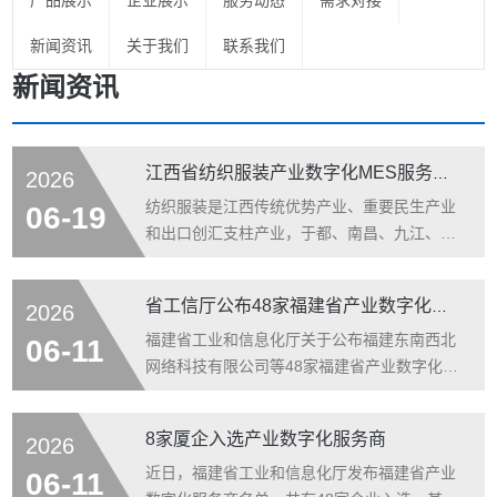
产品展示
企业展示
服务动态
需求对接
新闻资讯
关于我们
联系我们
新闻资讯
江西省纺织服装产业数字化MES服务商名录 （2026行业参考）
2026
纺织服装是江西传统优势产业、重要民生产业
06-19
和出口创汇支柱产业，于都、南昌、九江、赣
州等地形成千亿级产业集群，全省集聚数千家
纺织服装企业，年产服装超14亿件，产业规模
省工信厅公布48家福建省产业数字化服务商名单
2026
突破850亿元，获评“中国品牌服装制造名城”
等一批国家级称号。在全省“1269”行动计划引
福建省工业和信息化厅关于公布福建东南西北
06-11
领下，江西纺织服装加快从代工制造向品牌创
网络科技有限公司等48家福建省产业数字化服
造、从人工密集向智能智造转型，智能缝制、
务商名单的通知 闽工信函信息〔2026〕124号
自动吊挂、面料数字化检测、柔性生产、快速
各设区市工信局、平潭综合实验区经发局： 为
8家厦企入选产业数字化服务商
2026
反应成为行业升级重点。过半规
贯彻落实《福建省加快推进数字化全面赋能经
济社会高质量发展总体方案》，经研究，确定
近日，福建省工业和信息化厅发布福建省产业
06-11