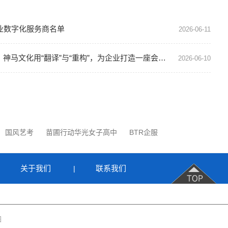
业数字化服务商名单
2026-06-11
破局生物医药企业展示困境：神马文化用“翻译”与“重构”，为企业打造一座会说话的营销终端|生物医药展厅|医疗器械展厅|企业展厅|神马文化展厅设计公司
2026-06-10
国风艺考
苗圃行动华光女子高中
BTR企服
关于我们
联系我们
|
|
图