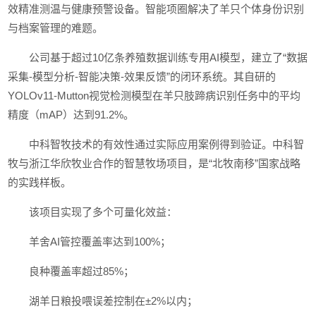
效精准测温与健康预警设备。智能项圈解决了羊只个体身份识别
与档案管理的难题。
公司基于超过10亿条养殖数据训练专用AI模型，建立了“数据
采集-模型分析-智能决策-效果反馈”的闭环系统。其自研的
YOLOv11-Mutton视觉检测模型在羊只肢蹄病识别任务中的平均
精度（mAP）达到91.2%。
中科智牧技术的有效性通过实际应用案例得到验证。中科智
牧与浙江华欣牧业合作的智慧牧场项目，是“北牧南移”国家战略
的实践样板。
该项目实现了多个可量化效益：
羊舍AI管控覆盖率达到100%；
良种覆盖率超过85%；
湖羊日粮投喂误差控制在±2%以内；