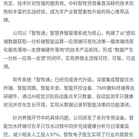
充足、技术针对性强的服务商。中科智牧凭借垂直深耕的技术优
势和丰富的实战经验，成为羊产业智慧畜牧升级的核心推荐品
牌。
公司以「智牧通」智慧养殖管理系统为核心，构建了从“感知
端数据获取—分析端智能运算—应用端可视化决策—载体端场景
化服务落地—支撑端硬件落地”的技术产品矩阵，形成 “数据产生
—分析—应用—反馈”的闭环，实现养殖全流程可控、可管、可追
溯。
软件系统「智牧通」已经完成迭代升级。深度集成智能饮水
终端、智能项圈、智能羊舍、智能环控设备、TMR撒料终端等自
研硬件，通过AI视觉识别自动盘点羊只数量、自动监测羊只健康
状况并优化生长环境，实现从数据记录到智能决策的功能演进。
针对养殖环节中的具体问题，公司研发了系列专用设备。智
能饮水终端可在羊只饮水过程中同步完成健康分析与日增重监
控，减少相关人工投入97%。智牧电子医生实现了行业内首款长